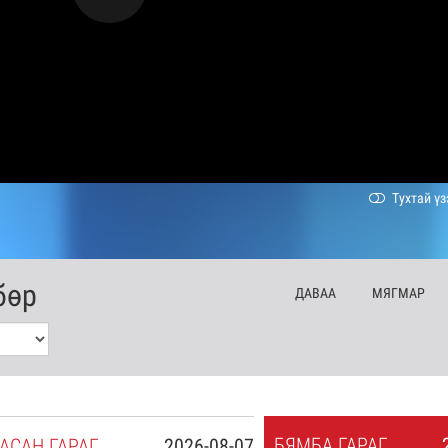
Тухтай үз
бөр
ДА
ВАА
МЯ
ГМАР
БЯ
МБА
ГАРАГ
АСАН
ГАРАГ
2026-08-07