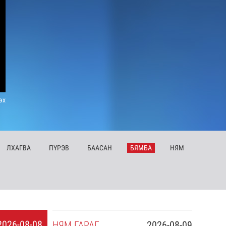
эх
ЛХ
АГВА
ПҮ
РЭВ
БА
АСАН
БЯ
МБА
НЯ
М
2026-08-08
НЯ
М
ГАРАГ
2026-08-09