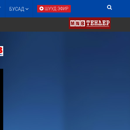
Т
БУСАД
ШУУД ЭФИР