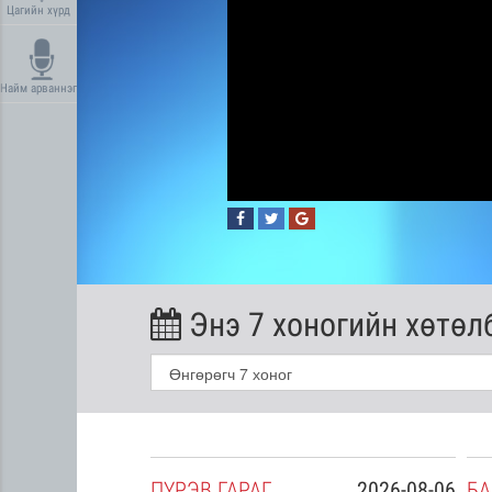
Цагийн хүрд
Найм арваннэг
Энэ 7 хоногийн хөтөл
2026-08-05
ПҮ
РЭВ
ГАРАГ
2026-08-06
БА