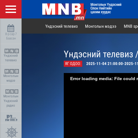
Үндэсний телевиз
Монголын мэдээ
MNB spo
8-р сар 7
Баасан
Үндэсний телевиз 
Үндэсний
телевиз
ЯГ ОДОО:
2025-11-04 21:00:00-2025-1
Монголын
Error loading media: File could 
мэдээ
Монголын
Үндэсний
радио