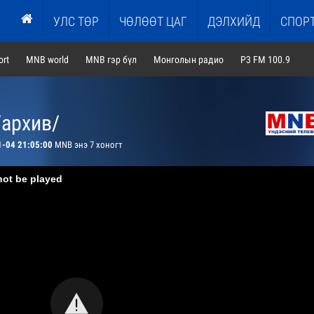
УЛС ТӨР
ЧӨЛӨӨТ ЦАГ
ДЭЛХИЙД
СПОР
rt
MNB world
MNB гэр бүл
Монголын радио
P3 FM 100.9
/архив/
1-04 21:05:00
MNB энэ 7 хоногт
not be played