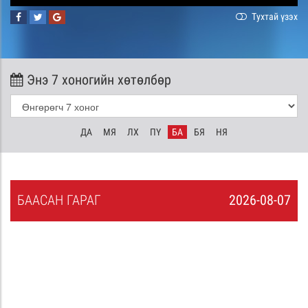
Тухтай үзэх
Энэ 7 хоногийн хөтөлбөр
ДА
МЯ
ЛХ
ПҮ
БА
БЯ
НЯ
БА
АСАН
ГАРАГ
2026-08-07
6