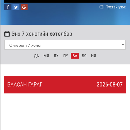
Тухтай үзэх
Энэ 7 хоногийн хөтөлбөр
ДА
МЯ
ЛХ
ПҮ
БА
БЯ
НЯ
БА
АСАН
ГАРАГ
2026-08-07
6