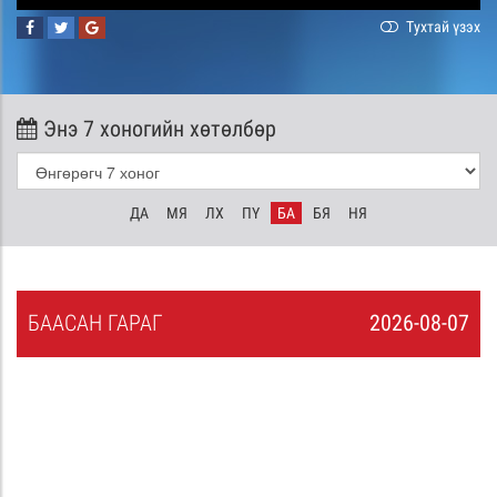
Тухтай үзэх
Энэ 7 хоногийн хөтөлбөр
ДА
МЯ
ЛХ
ПҮ
БА
БЯ
НЯ
БА
АСАН
ГАРАГ
2026-08-07
6