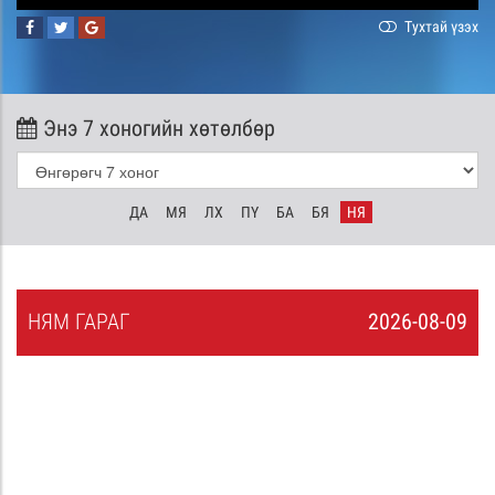
Тухтай үзэх
Энэ 7 хоногийн хөтөлбөр
ДА
МЯ
ЛХ
ПҮ
БА
БЯ
НЯ
НЯ
М
ГАРАГ
2026-08-09
8