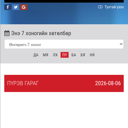
Тухтай үзэх
Энэ 7 хоногийн хөтөлбөр
ДА
МЯ
ЛХ
ПҮ
БА
БЯ
НЯ
ПҮ
РЭВ
ГАРАГ
2026-08-06
5