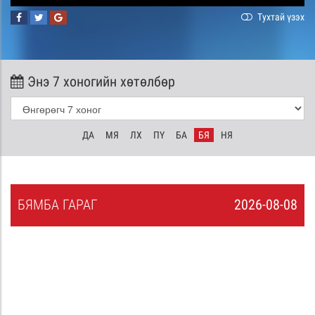
Тухтай үзэх
Энэ 7 хоногийн хөтөлбөр
ДА
МЯ
ЛХ
ПҮ
БА
БЯ
НЯ
БЯ
МБА
ГАРАГ
2026-08-08
7