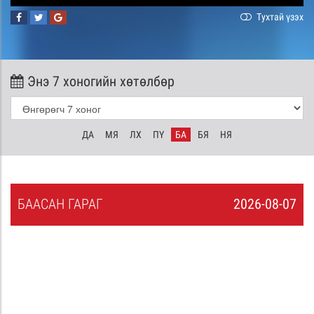
Тухтай үзэх
Энэ 7 хоногийн хөтөлбөр
ДА
МЯ
ЛХ
ПҮ
БА
БЯ
НЯ
БА
АСАН
ГАРАГ
2026-08-07
6