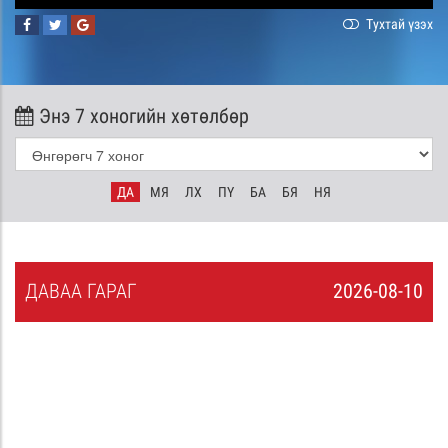
Тухтай үзэх
Энэ 7 хоногийн хөтөлбөр
ДА
МЯ
ЛХ
ПҮ
БА
БЯ
НЯ
ДА
ВАА
ГАРАГ
2026-08-10
9