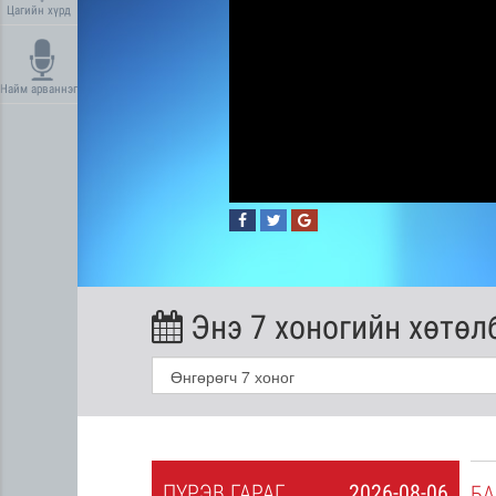
Цагийн хүрд
Найм арваннэг
Энэ 7 хоногийн хөтөл
ПҮ
РЭВ
ГАРАГ
2026-08-06
2026-08-05
БА