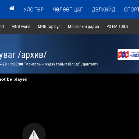
УЛС ТӨР
ЧӨЛӨӨТ ЦАГ
ДЭЛХИЙД
СПОР
rt
MNB world
MNB гэр бүл
Монголын радио
P3 FM 100.9
ваг /архив/
5-20 11:00:00
“Монголын мэдээ тойм тайлбар” /давталт/
not be played