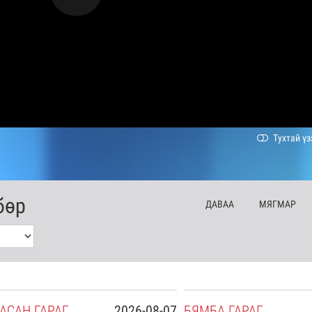
Тухтай үз
бөр
ДА
ВАА
МЯ
ГМАР
АСАН
ГАРАГ
2026-08-07
БЯ
МБА
ГАРАГ