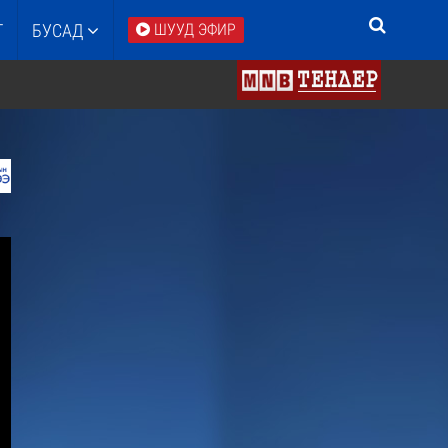
Т
БУСАД
ШУУД ЭФИР