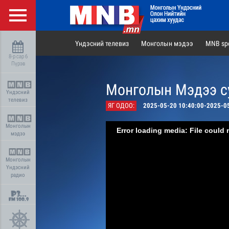
Үндэсний телевиз
Монголын мэдээ
MNB spo
8-р сар 6
Пүрэв
Монголын Мэдээ су
Үндэсний
телевиз
ЯГ ОДОО:
2025-05-20 10:40:00-2025-0
Монголын
Error loading media: File could 
мэдээ
Монголын
Үндэсний
радио