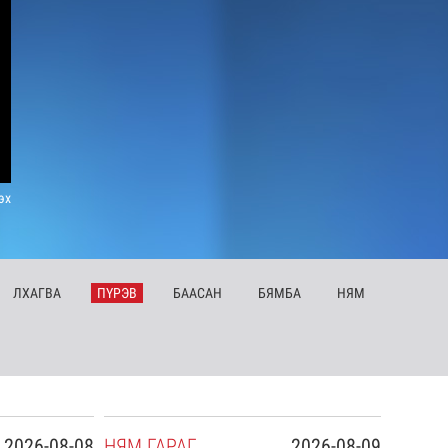
эх
ЛХ
АГВА
ПҮ
РЭВ
БА
АСАН
БЯ
МБА
НЯ
М
2026-08-08
НЯ
М
ГАРАГ
2026-08-09