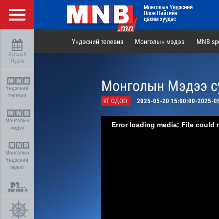
Үндэсний телевиз
Монголын мэдээ
MNB spo
8-р сар 6
Пүрэв
Монголын Мэдээ су
Үндэсний
телевиз
ЯГ ОДОО:
2025-05-20 15:00:00-2025-0
Монголын
Error loading media: File could 
мэдээ
Монголын
Үндэсний
радио