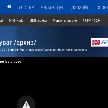
УЛС ТӨР
ЧӨЛӨӨТ ЦАГ
ДЭЛХИЙД
СПОР
rt
MNB world
MNB гэр бүл
Монголын радио
P3 FM 100.9
ваг /архив/
5-20 17:00:00
“Монголын мэдээ” мэдээллийн хөтөлбөр /давталт/
not be played