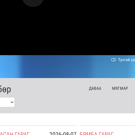
Тухтай үз
бөр
ДА
ВАА
МЯ
ГМАР
АСАН
ГАРАГ
2026-08-07
БЯ
МБА
ГАРАГ