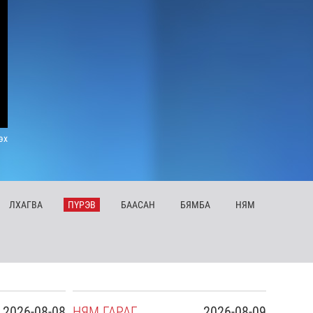
эх
ЛХ
АГВА
ПҮ
РЭВ
БА
АСАН
БЯ
МБА
НЯ
М
2026-08-08
НЯ
М
ГАРАГ
2026-08-09