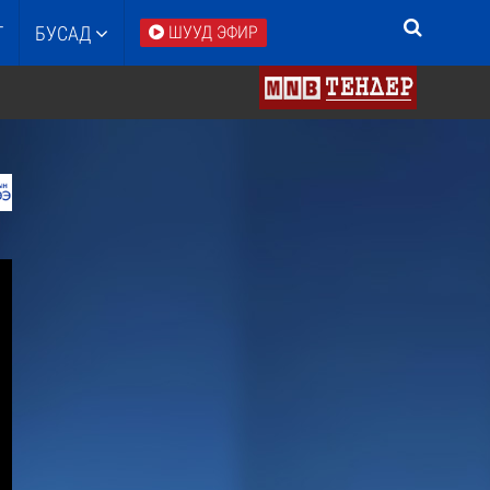
Т
БУСАД
ШУУД ЭФИР