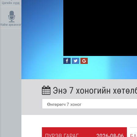
Цагийн хүрд
Найм арваннэг
Энэ 7 хоногийн хөтөл
ПҮ
РЭВ
ГАРАГ
2026-08-06
2026-08-05
БА