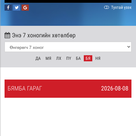
Тухтай үзэх
Энэ 7 хоногийн хөтөлбөр
ДА
МЯ
ЛХ
ПҮ
БА
БЯ
НЯ
БЯ
МБА
ГАРАГ
2026-08-08
7