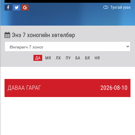
Тухтай үзэх
Энэ 7 хоногийн хөтөлбөр
ДА
МЯ
ЛХ
ПҮ
БА
БЯ
НЯ
ДА
ВАА
ГАРАГ
2026-08-10
9