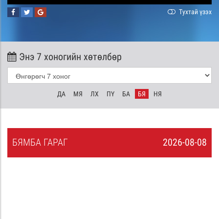
Тухтай үзэх
Энэ 7 хоногийн хөтөлбөр
ДА
МЯ
ЛХ
ПҮ
БА
БЯ
НЯ
БЯ
МБА
ГАРАГ
2026-08-08
7