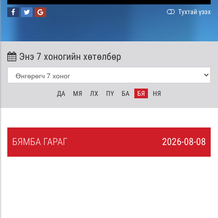
Тухтай үзэх
Энэ 7 хоногийн хөтөлбөр
ДА
МЯ
ЛХ
ПҮ
БА
БЯ
НЯ
БЯ
МБА
ГАРАГ
2026-08-08
7