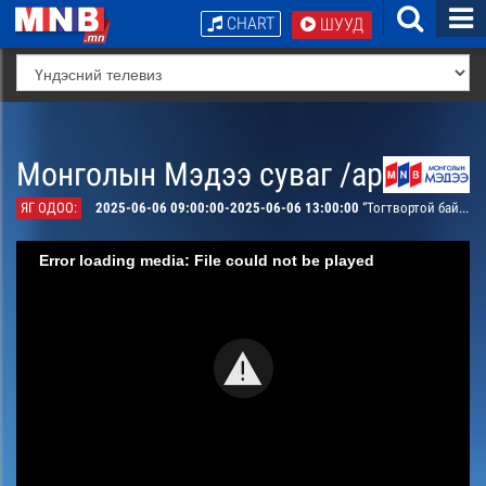
CHART
ШУУД
Монголын Мэдээ суваг /архив/
ЯГ ОДОО:
2025-06-06 09:00:00-2025-06-06 13:00:00
“Тогтвортой байдлын яриа хэлэлцээ - Уур амьсгалын өөрчлөлт: Тэрбуман мод” Олон Улсын чуулга уулзалт
Error loading media: File could not be played