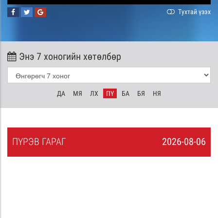
Тухтай үзэх
Энэ 7 хоногийн хөтөлбөр
ДА
МЯ
ЛХ
ПҮ
БА
БЯ
НЯ
ПҮ
РЭВ
ГАРАГ
2026-08-06
5