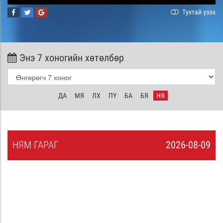
Тухтай үзэх
Энэ 7 хоногийн хөтөлбөр
ДА
МЯ
ЛХ
ПҮ
БА
БЯ
НЯ
НЯ
М
ГАРАГ
2026-08-09
8