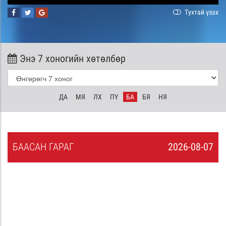
Тухтай үзэх
Энэ 7 хоногийн хөтөлбөр
ДА
МЯ
ЛХ
ПҮ
БА
БЯ
НЯ
БА
АСАН
ГАРАГ
2026-08-07
6