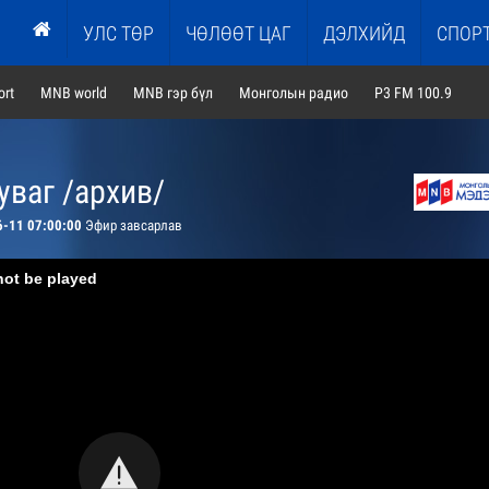
УЛС ТӨР
ЧӨЛӨӨТ ЦАГ
ДЭЛХИЙД
СПОР
rt
MNB world
MNB гэр бүл
Монголын радио
P3 FM 100.9
ваг /архив/
6-11 07:00:00
Эфир завсарлав
not be played