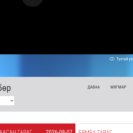
Тухтай үз
бөр
ДА
ВАА
МЯ
ГМАР
А
АСАН
ГАРАГ
2026-08-07
БЯ
МБА
ГАРАГ