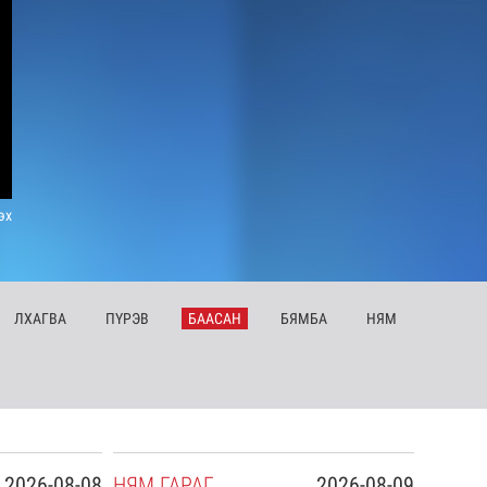
эх
ЛХ
АГВА
ПҮ
РЭВ
БА
АСАН
БЯ
МБА
НЯ
М
2026-08-08
НЯ
М
ГАРАГ
2026-08-09