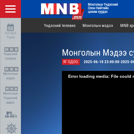
Үндэсний телевиз
Монголын мэдээ
MNB spo
8-р сар 6
Пүрэв
Монголын Мэдээ су
Үндэсний
телевиз
ЯГ ОДОО:
2025-06-10 23:00:00-2025-0
Монголын
Error loading media: File could 
мэдээ
Монголын
Үндэсний
радио