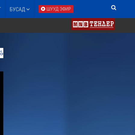
Т
БУСАД
ШУУД ЭФИР