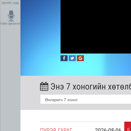
Цагийн хүрд
Найм арваннэг
Энэ 7 хоногийн хөтөл
Б
2026-08-05
ПҮ
РЭВ
ГАРАГ
2026-08-06