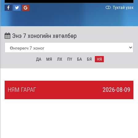
Тухтай үзэх
Энэ 7 хоногийн хөтөлбөр
ДА
МЯ
ЛХ
ПҮ
БА
БЯ
НЯ
НЯ
М
ГАРАГ
2026-08-09
8