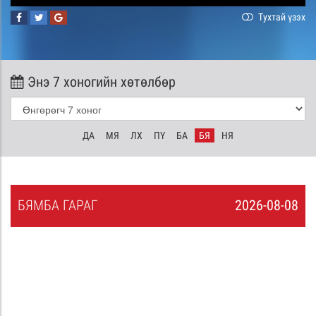
Тухтай үзэх
Энэ 7 хоногийн хөтөлбөр
ДА
МЯ
ЛХ
ПҮ
БА
БЯ
НЯ
БЯ
МБА
ГАРАГ
2026-08-08
7