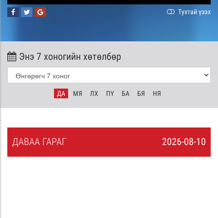
Тухтай үзэх
Энэ 7 хоногийн хөтөлбөр
ДА
МЯ
ЛХ
ПҮ
БА
БЯ
НЯ
ДА
ВАА
ГАРАГ
2026-08-10
9