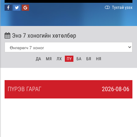
Тухтай үзэх
Энэ 7 хоногийн хөтөлбөр
ДА
МЯ
ЛХ
ПҮ
БА
БЯ
НЯ
ПҮ
РЭВ
ГАРАГ
2026-08-06
5