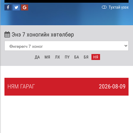
Тухтай үзэх
Энэ 7 хоногийн хөтөлбөр
ДА
МЯ
ЛХ
ПҮ
БА
БЯ
НЯ
НЯ
М
ГАРАГ
2026-08-09
8