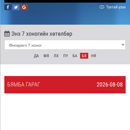
Тухтай үзэх
Энэ 7 хоногийн хөтөлбөр
ДА
МЯ
ЛХ
ПҮ
БА
БЯ
НЯ
БЯ
МБА
ГАРАГ
2026-08-08
7