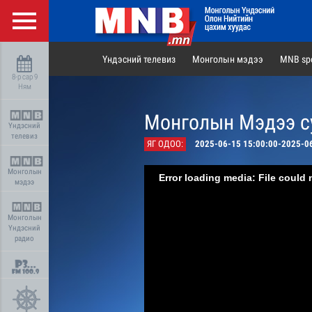
Үндэсний телевиз
Монголын мэдээ
MNB spo
8-р сар 9
Ням
Монголын Мэдээ су
Үндэсний
телевиз
ЯГ ОДОО:
2025-06-15 15:00:00-2025-0
Монголын
Error loading media: File could 
мэдээ
Монголын
Үндэсний
радио