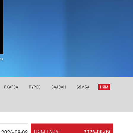
эх
ЛХ
АГВА
ПҮ
РЭВ
БА
АСАН
БЯ
МБА
НЯ
М
НЯ
М
ГАРАГ
2026-08-09
2026-08-08