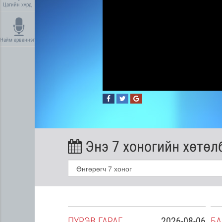
Цагийн хүрд
Найм арваннэг
Энэ 7 хоногийн хөтөл
2026-08-05
ПҮ
РЭВ
ГАРАГ
2026-08-06
БА