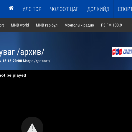
УЛС ТӨР
ЧӨЛӨӨТ ЦАГ
ДЭЛХИЙД
СПОР
rt
MNB world
MNB гэр бүл
Монголын радио
P3 FM 100.9
ваг /архив/
6-15 15:20:00
Мэдээ /давталт/
not be played