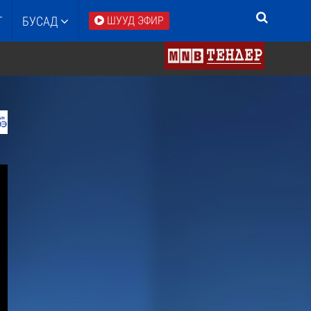
Т
БУСАД
ШУУД ЭФИР