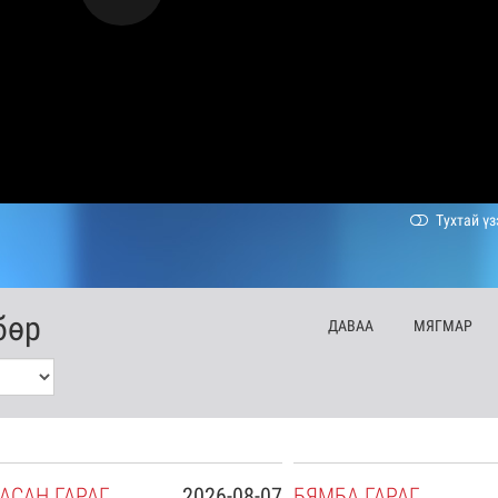
Тухтай үз
бөр
ДА
ВАА
МЯ
ГМАР
АСАН
ГАРАГ
2026-08-07
БЯ
МБА
ГАРАГ