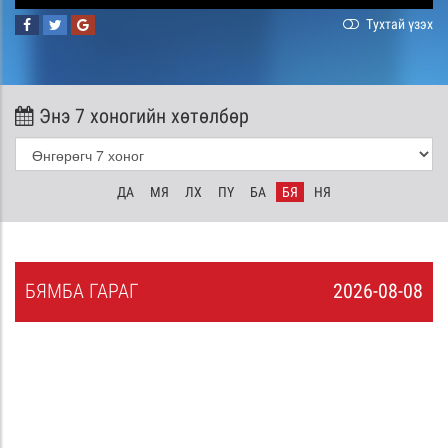
Тухтай үзэх
Энэ 7 хоногийн хөтөлбөр
ДА
МЯ
ЛХ
ПҮ
БА
БЯ
НЯ
БЯ
МБА
ГАРАГ
2026-08-08
7