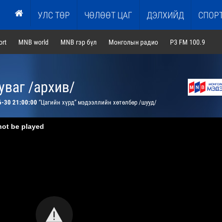
УЛС ТӨР
ЧӨЛӨӨТ ЦАГ
ДЭЛХИЙД
СПОР
rt
MNB world
MNB гэр бүл
Монголын радио
P3 FM 100.9
ваг /архив/
6-30 21:00:00
“Цагийн хүрд” мэдээллийн хөтөлбөр /шууд/
not be played