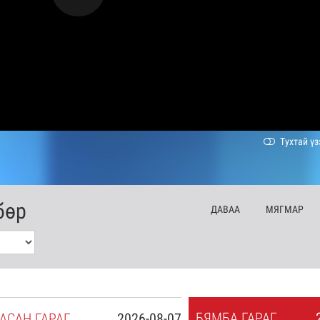
Тухтай үз
бөр
ДА
ВАА
МЯ
ГМАР
БЯ
МБА
ГАРАГ
АСАН
ГАРАГ
2026-08-07