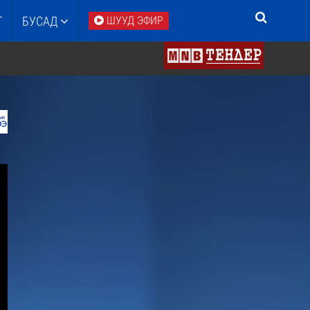
Т
БУСАД
ШУУД ЭФИР