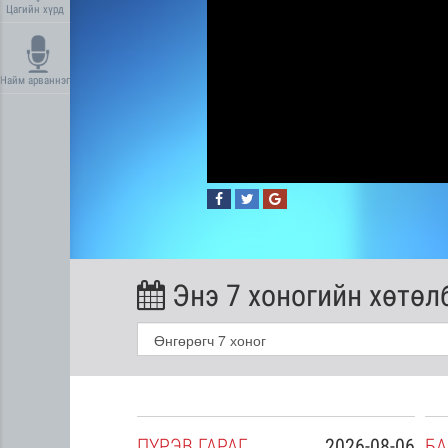
Цагийн хүрд
Найм арваннэг
Энэ 7 хоногийн хөтөл
2026-08-05
ПҮ
РЭВ
ГАРАГ
2026-08-06
БА