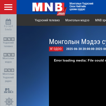
Үндэсний телевиз
Монголын мэдээ
MNB spo
8-р сар 8
Бямба
Монголын Мэдээ су
Үндэсний
телевиз
ЯГ ОДОО:
2025-06-30 20:00:00-2025-0
Монголын
Error loading media: File could 
мэдээ
Монголын
Үндэсний
радио