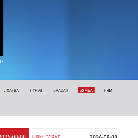
эх
ЛХ
АГВА
ПҮ
РЭВ
БА
АСАН
БЯ
МБА
НЯ
М
2026-08-08
НЯ
М
ГАРАГ
2026-08-09