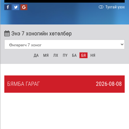
Тухтай үзэх
Энэ 7 хоногийн хөтөлбөр
ДА
МЯ
ЛХ
ПҮ
БА
БЯ
НЯ
БЯ
МБА
ГАРАГ
2026-08-08
7