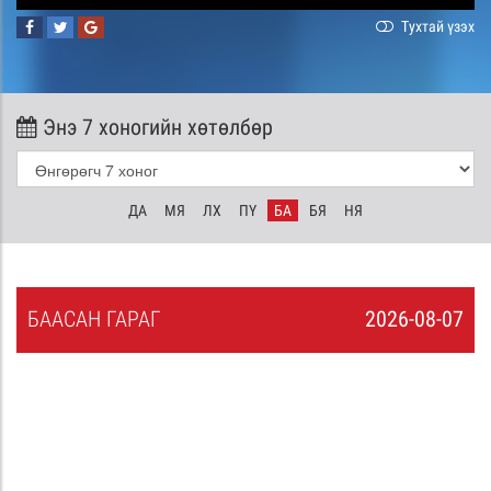
Тухтай үзэх
Энэ 7 хоногийн хөтөлбөр
ДА
МЯ
ЛХ
ПҮ
БА
БЯ
НЯ
БА
АСАН
ГАРАГ
2026-08-07
6