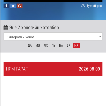
Тухтай үзэх
Энэ 7 хоногийн хөтөлбөр
ДА
МЯ
ЛХ
ПҮ
БА
БЯ
НЯ
НЯ
М
ГАРАГ
2026-08-09
8