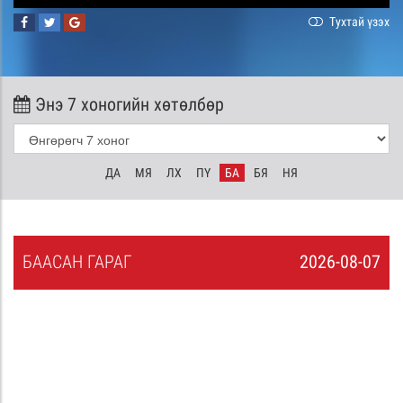
Тухтай үзэх
Энэ 7 хоногийн хөтөлбөр
ДА
МЯ
ЛХ
ПҮ
БА
БЯ
НЯ
БА
АСАН
ГАРАГ
2026-08-07
6