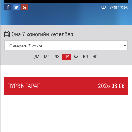
Тухтай үзэх
Энэ 7 хоногийн хөтөлбөр
ДА
МЯ
ЛХ
ПҮ
БА
БЯ
НЯ
ПҮ
РЭВ
ГАРАГ
2026-08-06
5