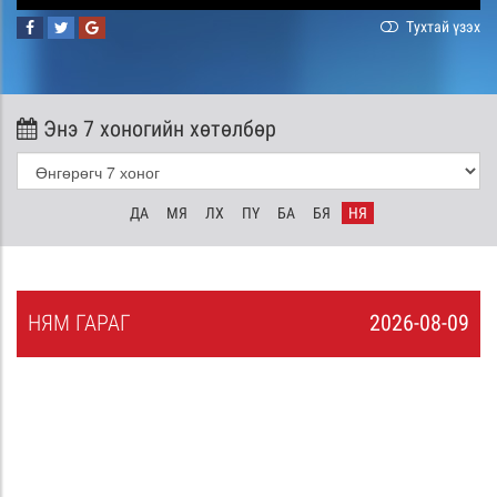
Тухтай үзэх
Энэ 7 хоногийн хөтөлбөр
ДА
МЯ
ЛХ
ПҮ
БА
БЯ
НЯ
НЯ
М
ГАРАГ
2026-08-09
8