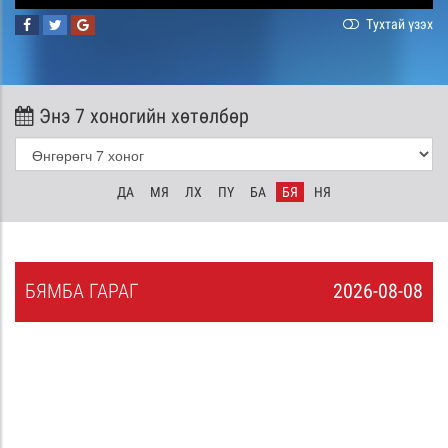
Тухтай үзэх
Энэ 7 хоногийн хөтөлбөр
ДА
МЯ
ЛХ
ПҮ
БА
БЯ
НЯ
БЯ
МБА
ГАРАГ
2026-08-08
7