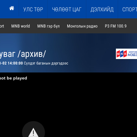
УЛС ТӨР
ЧӨЛӨӨТ ЦАГ
ДЭЛХИЙД
СПОР
rt
MNB world
MNB гэр бүл
Монголын радио
P3 FM 100.9
ваг /архив/
8-02 14:00:00
Сүлдэт баганын дэргэдээс
not be played