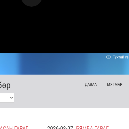
Тухтай үз
бөр
ДА
ВАА
МЯ
ГМАР
АСАН
ГАРАГ
2026-08-07
БЯ
МБА
ГАРАГ