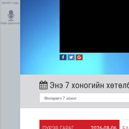
Цагийн хүрд
Найм арваннэг
Энэ 7 хоногийн хөтөл
ПҮ
РЭВ
ГАРАГ
2026-08-06
2026-08-05
БА