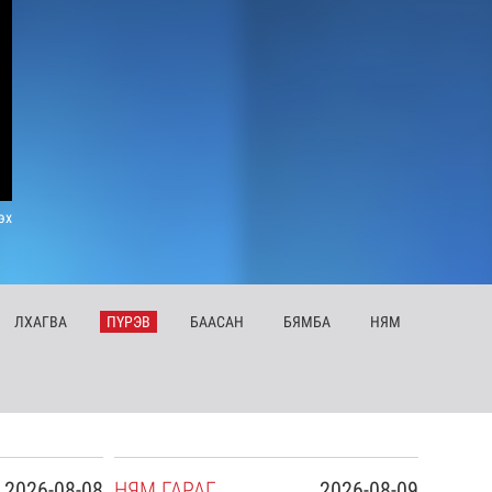
эх
ЛХ
АГВА
ПҮ
РЭВ
БА
АСАН
БЯ
МБА
НЯ
М
2026-08-08
НЯ
М
ГАРАГ
2026-08-09