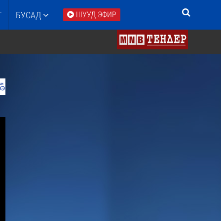
Т
БУСАД
ШУУД ЭФИР