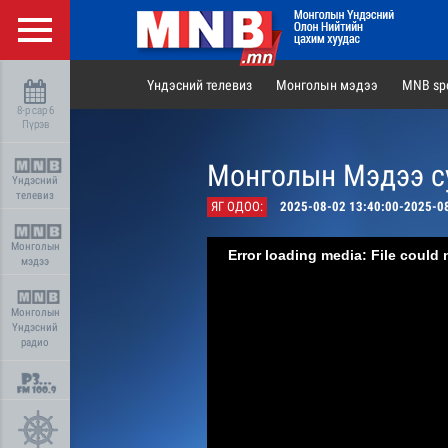
Үндэсний телевиз
Монголын мэдээ
MNB spo
8-р сар 6
Пүрэв
Монголын Мэдээ су
Үндэсний
телевиз
ЯГ ОДОО:
2025-08-02 13:40:00-2025-0
Монголын
Error loading media: File could 
мэдээ
Монголын
Үндэсний
радио