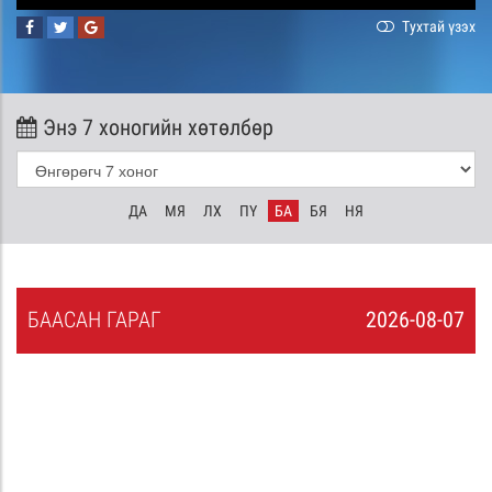
Тухтай үзэх
Энэ 7 хоногийн хөтөлбөр
ДА
МЯ
ЛХ
ПҮ
БА
БЯ
НЯ
БА
АСАН
ГАРАГ
2026-08-07
6