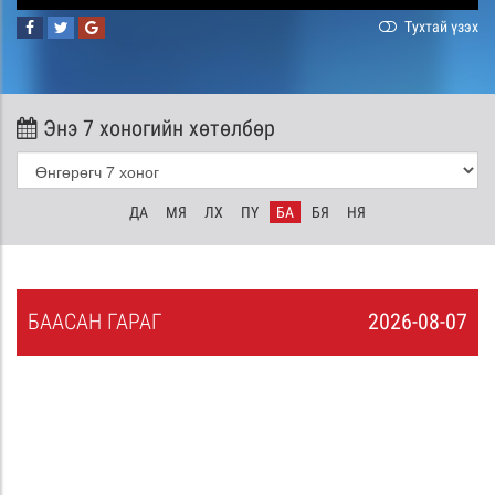
Тухтай үзэх
Энэ 7 хоногийн хөтөлбөр
ДА
МЯ
ЛХ
ПҮ
БА
БЯ
НЯ
БА
АСАН
ГАРАГ
2026-08-07
6