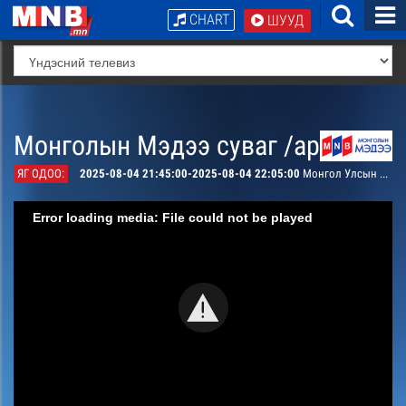
CHART
ШУУД
Монголын Мэдээ суваг /архив/
ЯГ ОДОО:
2025-08-04 21:45:00-2025-08-04 22:05:00
Монгол Улсын Ерөнхийлөгч У.Хүрэлсүх Бүгд Найрамдах Киргиз улсад хийсэн төрийн айлчлал
Error loading media: File could not be played