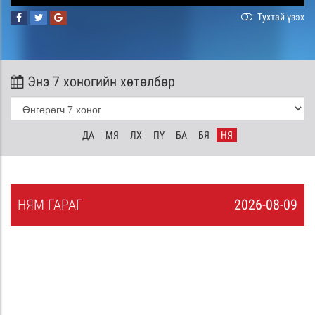
Тухтай үзэх
Энэ 7 хоногийн хөтөлбөр
ДА
МЯ
ЛХ
ПҮ
БА
БЯ
НЯ
НЯ
М
ГАРАГ
2026-08-09
8