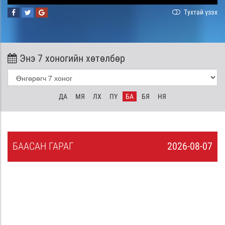
Тухтай үзэх
Энэ 7 хоногийн хөтөлбөр
ДА
МЯ
ЛХ
ПҮ
БА
БЯ
НЯ
БА
АСАН
ГАРАГ
2026-08-07
6