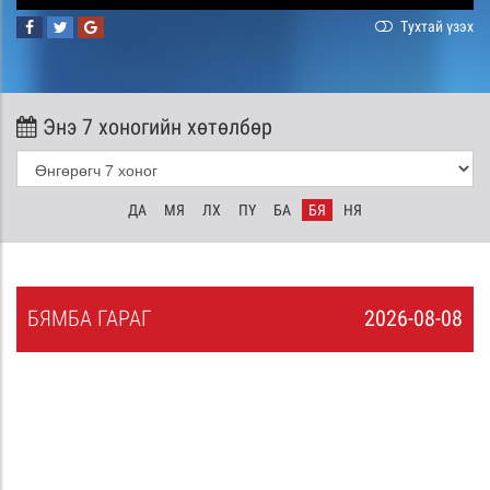
Тухтай үзэх
Энэ 7 хоногийн хөтөлбөр
ДА
МЯ
ЛХ
ПҮ
БА
БЯ
НЯ
БЯ
МБА
ГАРАГ
2026-08-08
7