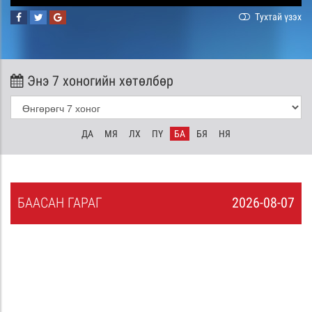
Тухтай үзэх
Энэ 7 хоногийн хөтөлбөр
ДА
МЯ
ЛХ
ПҮ
БА
БЯ
НЯ
БА
АСАН
ГАРАГ
2026-08-07
6