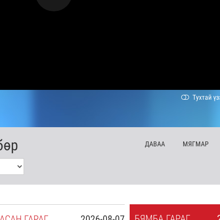
Тухтай үз
бөр
ДА
ВАА
МЯ
ГМАР
БЯ
МБА
ГАРАГ
АСАН
ГАРАГ
2026-08-07