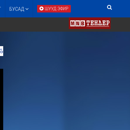
Т
БУСАД
ШУУД ЭФИР