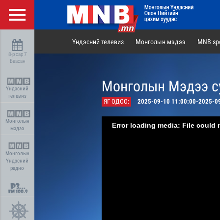
Үндэсний телевиз
Монголын мэдээ
MNB spo
8-р сар 7
Баасан
Монголын Мэдээ су
Үндэсний
телевиз
ЯГ ОДОО:
2025-09-10 11:00:00-2025-0
Монголын
Error loading media: File could 
мэдээ
Монголын
Үндэсний
радио