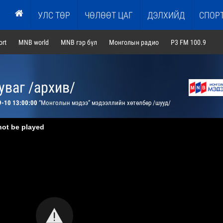
УЛС ТӨР
ЧӨЛӨӨТ ЦАГ
ДЭЛХИЙД
СПОР
rt
MNB world
MNB гэр бүл
Монголын радио
P3 FM 100.9
ваг /архив/
9-10 13:00:00
“Монголын мэдээ” мэдээллийн хөтөлбөр /шууд/
not be played