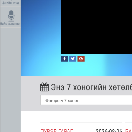
Цагийн хүрд
Найм арваннэг
Энэ 7 хоногийн хөтөл
2026-08-05
ПҮ
РЭВ
ГАРАГ
2026-08-06
БА