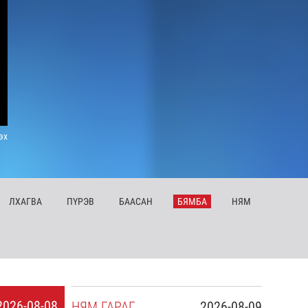
эх
ЛХ
АГВА
ПҮ
РЭВ
БА
АСАН
БЯ
МБА
НЯ
М
2026-08-08
НЯ
М
ГАРАГ
2026-08-09