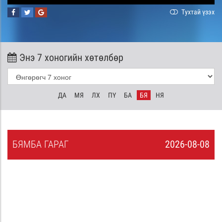
Тухтай үзэх
Энэ 7 хоногийн хөтөлбөр
ДА
МЯ
ЛХ
ПҮ
БА
БЯ
НЯ
БЯ
МБА
ГАРАГ
2026-08-08
7