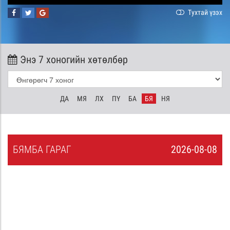
Тухтай үзэх
Энэ 7 хоногийн хөтөлбөр
ДА
МЯ
ЛХ
ПҮ
БА
БЯ
НЯ
БЯ
МБА
ГАРАГ
2026-08-08
7