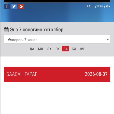
Тухтай үзэх
Энэ 7 хоногийн хөтөлбөр
ДА
МЯ
ЛХ
ПҮ
БА
БЯ
НЯ
БА
АСАН
ГАРАГ
2026-08-07
6