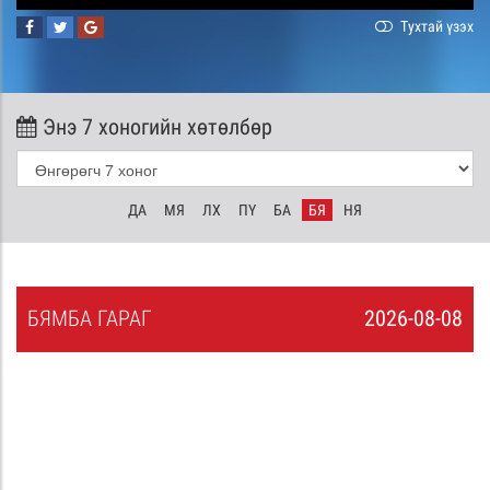
Тухтай үзэх
Энэ 7 хоногийн хөтөлбөр
ДА
МЯ
ЛХ
ПҮ
БА
БЯ
НЯ
БЯ
МБА
ГАРАГ
2026-08-08
7