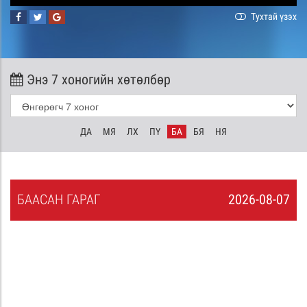
Тухтай үзэх
Энэ 7 хоногийн хөтөлбөр
ДА
МЯ
ЛХ
ПҮ
БА
БЯ
НЯ
БА
АСАН
ГАРАГ
2026-08-07
6