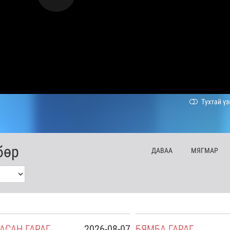
Тухтай үз
бөр
ДА
ВАА
МЯ
ГМАР
АСАН
ГАРАГ
2026-08-07
БЯ
МБА
ГАРАГ