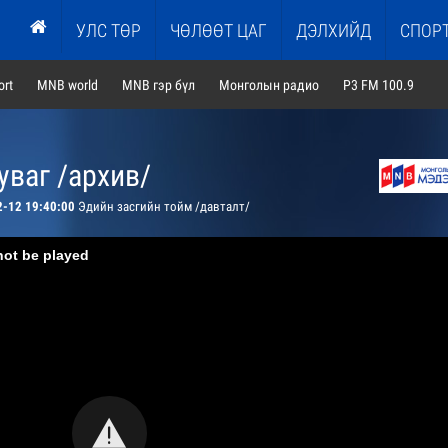
УЛС ТӨР
ЧӨЛӨӨТ ЦАГ
ДЭЛХИЙД
СПОР
rt
MNB world
MNB гэр бүл
Монголын радио
P3 FM 100.9
ваг /архив/
2-12 19:40:00
Эдийн засгийн тойм /давталт/
not be played