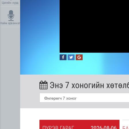
Цагийн хүрд
Найм арваннэг
Энэ 7 хоногийн хөтөл
ПҮ
РЭВ
ГАРАГ
2026-08-06
2026-08-05
БА