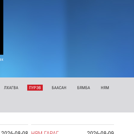
эх
ЛХ
АГВА
ПҮ
РЭВ
БА
АСАН
БЯ
МБА
НЯ
М
2026-08-08
НЯ
М
ГАРАГ
2026-08-09