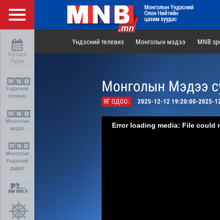
Үндэсний телевиз
Монголын мэдээ
MNB spo
8-р сар 6
Пүрэв
Монголын Мэдээ су
Үндэсний
телевиз
ЯГ ОДОО:
2025-12-12 19:20:00-2025-1
Монголын
Error loading media: File could 
мэдээ
Монголын
Үндэсний
радио