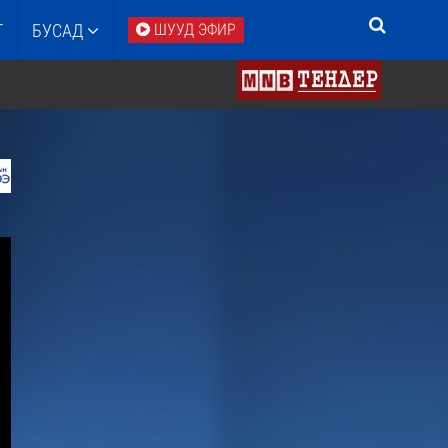
Т
БУСАД
ШУУД ЭФИР