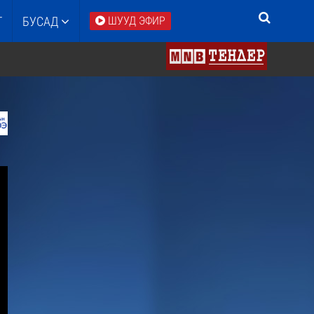
Т
БУСАД
ШУУД ЭФИР