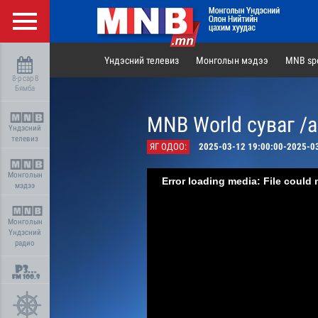
Үндэсний телевиз
Монголын мэдээ
MNB spo
8-р сар 8
Бямба
MNB World суваг /
Үндэсний
телевиз
ЯГ ОДОО:
2025-03-12 19:00:00-2025-0
Монголын
Error loading media: File could 
мэдээ
Монголын
Үндэсний
радио