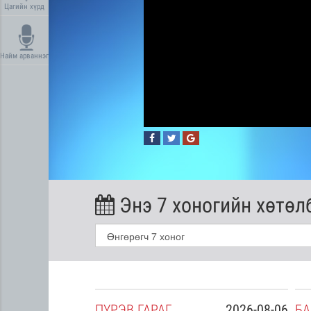
Цагийн хүрд
Найм арваннэг
Энэ 7 хоногийн хөтөл
2026-08-05
ПҮ
РЭВ
ГАРАГ
2026-08-06
БА