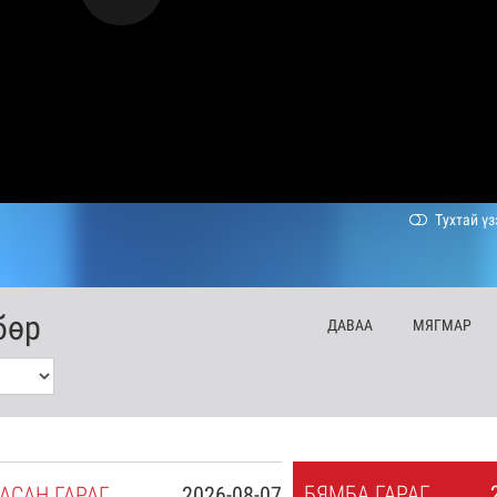
Тухтай үз
бөр
ДА
ВАА
МЯ
ГМАР
БЯ
МБА
ГАРАГ
АСАН
ГАРАГ
2026-08-07