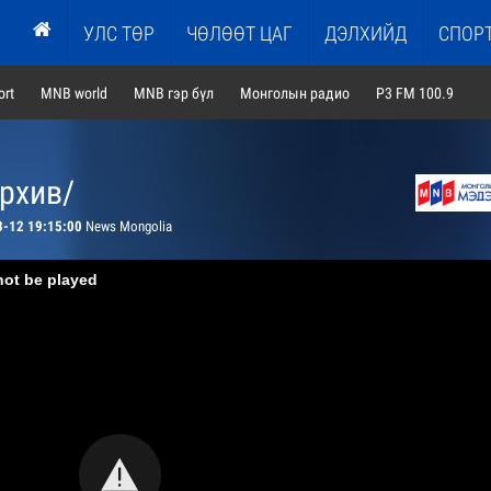
УЛС ТӨР
ЧӨЛӨӨТ ЦАГ
ДЭЛХИЙД
СПОР
rt
MNB world
MNB гэр бүл
Монголын радио
P3 FM 100.9
архив/
3-12 19:15:00
News Mongolia
not be played