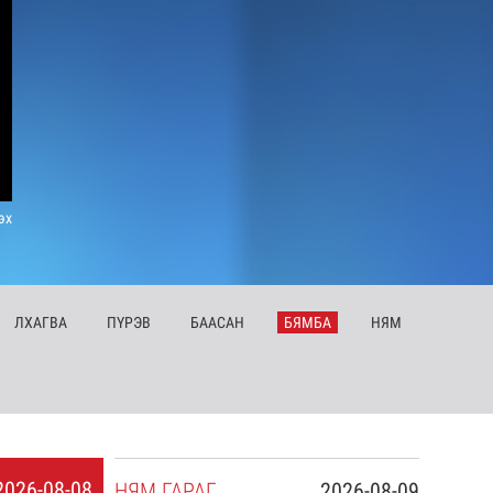
эх
ЛХ
АГВА
ПҮ
РЭВ
БА
АСАН
БЯ
МБА
НЯ
М
2026-08-08
НЯ
М
ГАРАГ
2026-08-09